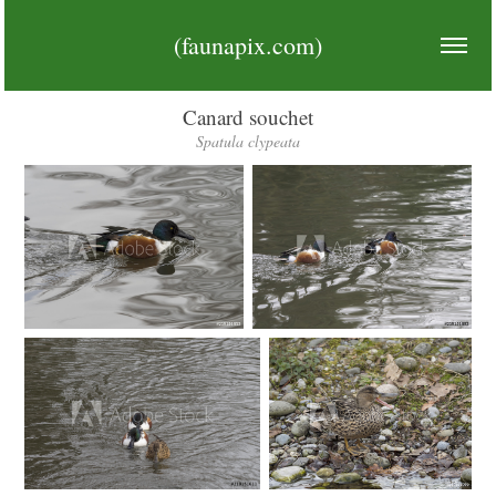
(faunapix.com)
Canard souchet
Spatula clypeata