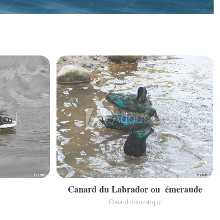
t
Canard du Labrador ou  émeraude
Canard domestique