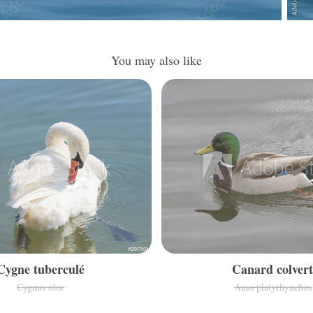
You may also like
Cygne tuberculé
Canard colver
Cygnus olor
Anas platyrhynchos