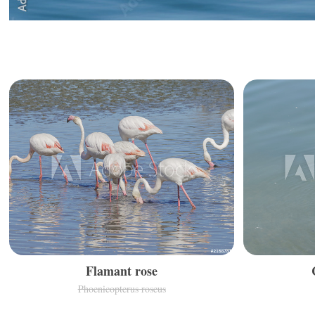
Flamant rose
Phoenicopterus roseus