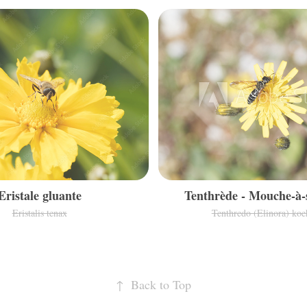
Eristale gluante
Tenthrède - Mouche-à-s
Eristalis tenax
Tenthredo (Elinora) koe
↑
Back to Top