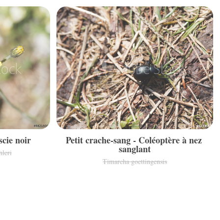
cie noir
Petit crache-sang - Coléoptère à nez 
sanglant
hleri
Timarcha goettingensis