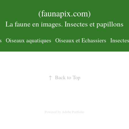
(faunapix.com)
La faune en images. Insectes et papillons
s
Oiseaux aquatiques
Oiseaux et Echassiers
Insecte
↑
Back to Top
Powered by
Adobe Portfolio