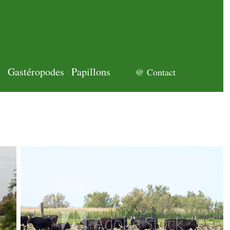
s
Gastéropodes
Papillons
@ Contact