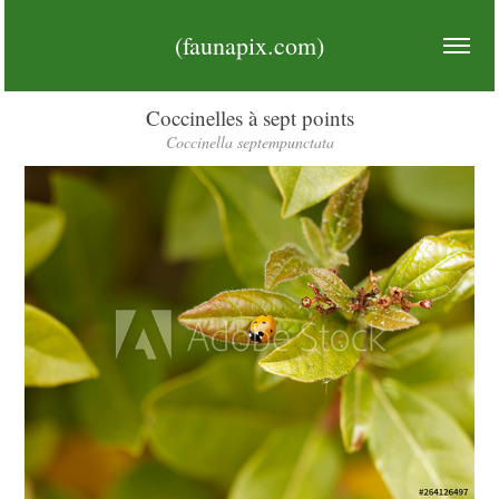
(faunapix.com)
Coccinelles à sept points
Coccinella septempunctata